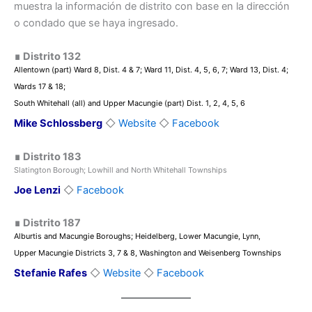
muestra la información de distrito con base en la dirección
o condado que se haya ingresado.
∎
Distrito 132
Allentown (part) Ward 8, Dist. 4 & 7; Ward 11, Dist. 4, 5, 6, 7; Ward 13, Dist. 4;
Wards 17 & 18;
South Whitehall (all) and Upper Macungie (part) Dist. 1, 2, 4, 5, 6
Mike Schlossberg
◇
Website
◇
Facebook
∎
Distrito
183
Slatington Borough; Lowhill and North Whitehall Townships
Joe Lenzi
◇
Facebook
∎
Distrito
187
Alburtis and Macungie Boroughs; Heidelberg, Lower Macungie, Lynn,
Upper Macungie Districts 3, 7 & 8, Washington and Weisenberg Townships
Stefanie Rafes
◇
Website
◇
Facebook